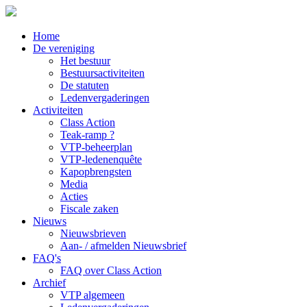
Home
De vereniging
Het bestuur
Bestuursactiviteiten
De statuten
Ledenvergaderingen
Activiteiten
Class Action
Teak-ramp ?
VTP-beheerplan
VTP-ledenenquête
Kapopbrengsten
Media
Acties
Fiscale zaken
Nieuws
Nieuwsbrieven
Aan- / afmelden Nieuwsbrief
FAQ's
FAQ over Class Action
Archief
VTP algemeen