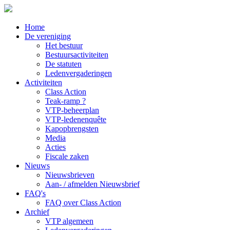
Home
De vereniging
Het bestuur
Bestuursactiviteiten
De statuten
Ledenvergaderingen
Activiteiten
Class Action
Teak-ramp ?
VTP-beheerplan
VTP-ledenenquête
Kapopbrengsten
Media
Acties
Fiscale zaken
Nieuws
Nieuwsbrieven
Aan- / afmelden Nieuwsbrief
FAQ's
FAQ over Class Action
Archief
VTP algemeen