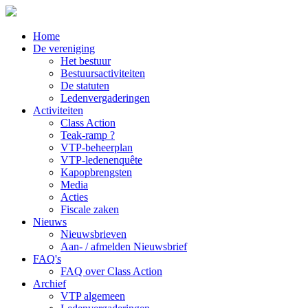
Home
De vereniging
Het bestuur
Bestuursactiviteiten
De statuten
Ledenvergaderingen
Activiteiten
Class Action
Teak-ramp ?
VTP-beheerplan
VTP-ledenenquête
Kapopbrengsten
Media
Acties
Fiscale zaken
Nieuws
Nieuwsbrieven
Aan- / afmelden Nieuwsbrief
FAQ's
FAQ over Class Action
Archief
VTP algemeen