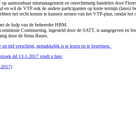
F op aantoonbaar mismanagement en onrechtmatig handelen door Florest
aagd en wil de VTP ook de andere participanten op korte termijn (laten
 hebben het recht kennis te kunnen nemen van het VTP-plan, omdat het o
 met de hulp van de beheerder HBM.
scommissie Continuering, ingesteld door de SATT, is aangegeven en bord
rming door de firma Baum.
 tijd verschijnt, gemakkelijk is te lezen en te begrijpen.
rzoek dd 13-1-2017 vindt u hier.
-2017)