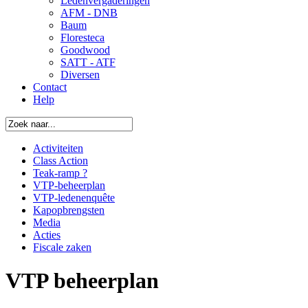
Ledenvergaderingen
AFM - DNB
Baum
Floresteca
Goodwood
SATT - ATF
Diversen
Contact
Help
Activiteiten
Class Action
Teak-ramp ?
VTP-beheerplan
VTP-ledenenquête
Kapopbrengsten
Media
Acties
Fiscale zaken
VTP beheerplan