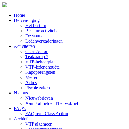
Home
De vereniging
Het bestuur
Bestuursactiviteiten
De statuten
Ledenvergaderingen
Activiteiten
Class Action
Teak-ramp ?
VTP-beheerplan
VTP-ledenenquête
Kapopbrengsten
Media
Acties
Fiscale zaken
Nieuws
Nieuwsbrieven
Aan- / afmelden Nieuwsbrief
FAQ's
FAQ over Class Action
Archief
VTP algemeen